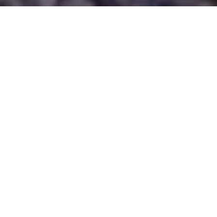
OM TELESAT
Telesat er et firma som har spesialisert seg
på fiberinstallasjoner, montering og service av antenne- og
parabolanlegg, varmepumpe monteringer og diverse andre
tekniske innretninger. Vi er først og fremste et
monteringsselskap, men selger også produkter relatert til
oppdragene.
TeleSat ble startet i 2004 og holder til i Åsane i Bergen. Vi
utfører oppdrag over hele Vestlandet.
TeleSat er autorisert av Nasjonal
kommunikasjonsmyndighet (tidligere Post- og teletilsynet)